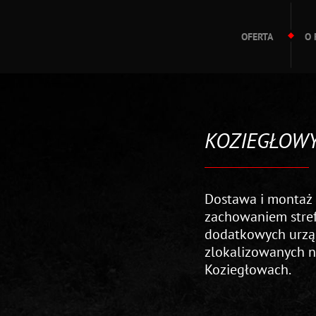
OFERTA
O 
KOZIEGŁOW
Dostawa i montaż 
zachowaniem stref
dodatkowych urz
zlokalizowanych 
Koziegłowach.