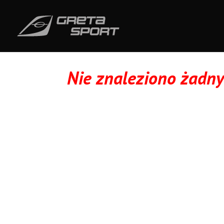
Nie znaleziono żadn
Nie znaleziono szukanej strony. Proszę spróbować
powyżej.