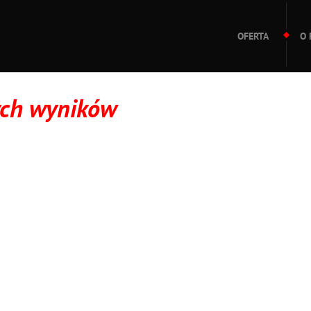
OFERTA
O 
ych wyników
 innej definicji wyszukiwania lub zlokalizować wpis przy użyciu nawiga