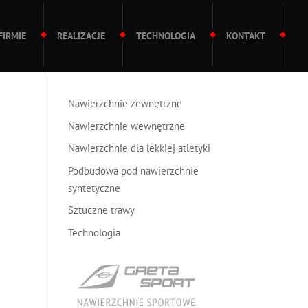
FIRMIE
REALIZACJE
TECHNOLOGIA
KONTAKT
Nawierzchnie zewnętrzne
Nawierzchnie wewnętrzne
cji
Nawierzchnie dla lekkiej atletyki
Podbudowa pod nawierzchnie
syntetyczne
Sztuczne trawy
Technologia