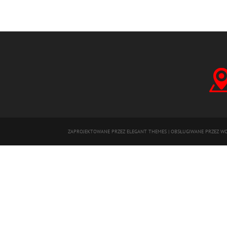
ZAPROJEKTOWANE PRZEZ
ELEGANT THEMES
| OBSŁUGIWANE PRZEZ
WO