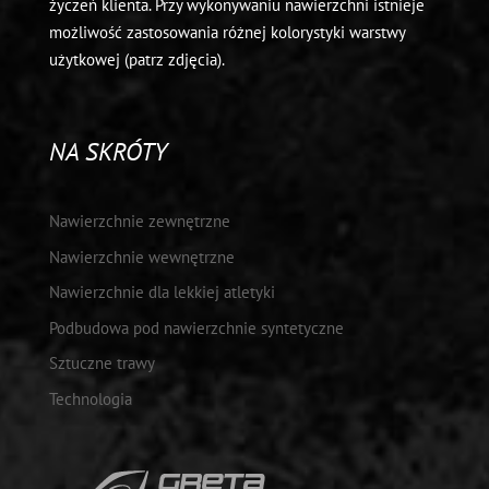
życzeń klienta. Przy wykonywaniu nawierzchni istnieje
możliwość zastosowania różnej kolorystyki warstwy
użytkowej (patrz zdjęcia).
NA SKRÓTY
Nawierzchnie zewnętrzne
Nawierzchnie wewnętrzne
Nawierzchnie dla lekkiej atletyki
Podbudowa pod nawierzchnie syntetyczne
Sztuczne trawy
Technologia