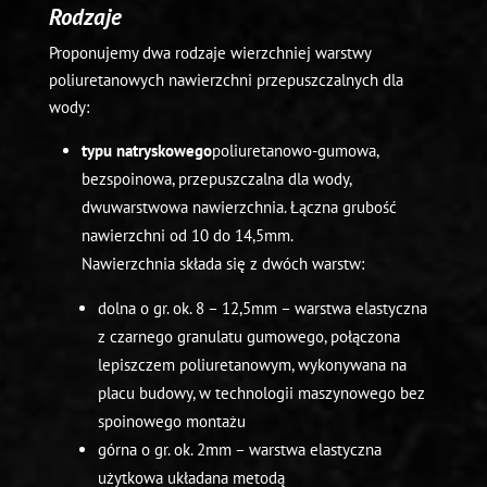
Rodzaje
Proponujemy dwa rodzaje wierzchniej warstwy
poliuretanowych nawierzchni przepuszczalnych dla
wody:
typu natryskowego
poliuretanowo-gumowa,
bezspoinowa, przepuszczalna dla wody,
dwuwarstwowa nawierzchnia. Łączna grubość
nawierzchni od 10 do 14,5mm.
Nawierzchnia składa się z dwóch warstw:
dolna o gr. ok. 8 – 12,5mm – warstwa elastyczna
z czarnego granulatu gumowego, połączona
lepiszczem poliuretanowym, wykonywana na
placu budowy, w technologii maszynowego bez
spoinowego montażu
górna o gr. ok. 2mm – warstwa elastyczna
użytkowa układana metodą